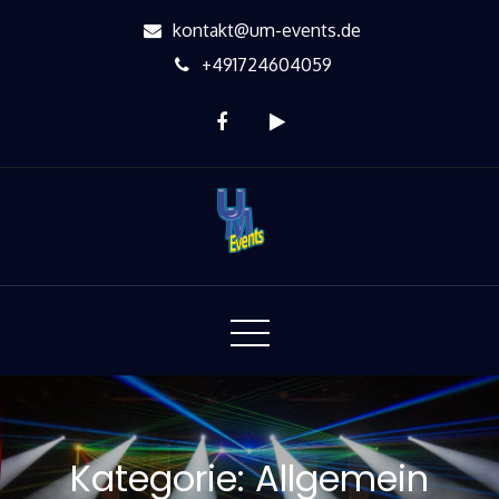
Skip
kontakt@um-events.de
to
+491724604059
Content
UM Events
Shows & Events
Kategorie:
Allgemein