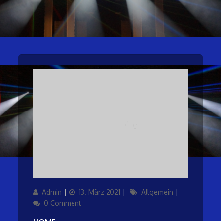
Author
Updated
Categories
Admin
13. März 2021
Allgemein
on
0 Comment